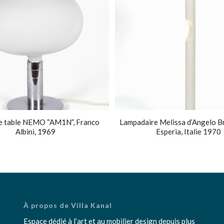
e table NEMO “AM1N”, Franco
Lampadaire Melissa d’Angelo B
Albini, 1969
Esperia, Italie 1970
À propos de Villa Kanal
Espace dédié à l’art et au mobilier design depuis plus