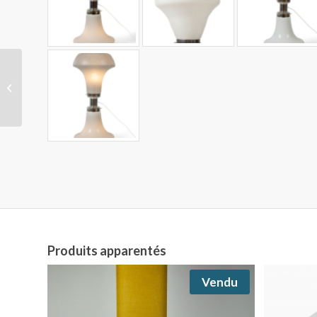
Paire de fauteuils de
salon “856” Ico Parisi
pour Cassina, Italie,...
Produits apparentés
Vendu